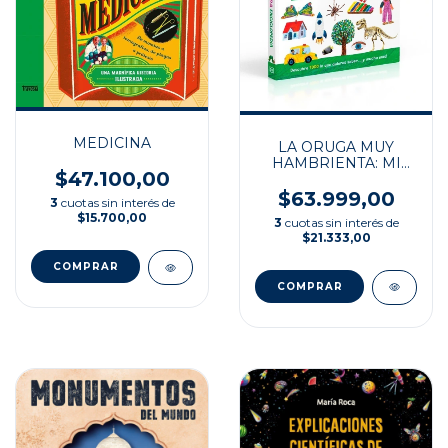
MEDICINA
LA ORUGA MUY
HAMBRIENTA: MI
$47.100,00
PRIMERA
ENCICLOPEDIA
$63.999,00
3
cuotas sin interés de
$15.700,00
3
cuotas sin interés de
$21.333,00