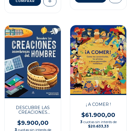
¡ A COMER !
DESCUBRE LAS
CREACIONES
$61.900,00
ASOMBROSAS DEL
HOMBRE
$9.900,00
3
cuotas sin interés de
$20.633,33
3
cuotas sin interés de