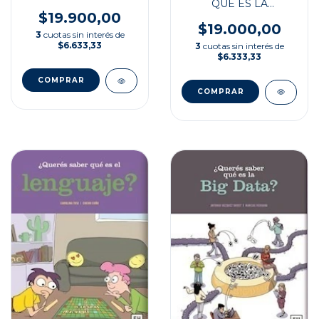
QUÉ ES LA
INTELIGENCIA
$19.900,00
ARTIFICIAL?
$19.000,00
3
cuotas sin interés de
$6.633,33
3
cuotas sin interés de
$6.333,33