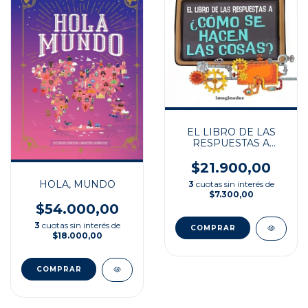
EL LIBRO DE LAS
RESPUESTAS A
¿CÓMO SE HACEN
LAS COSAS?
$21.900,00
HOLA, MUNDO
3
cuotas sin interés de
$7.300,00
$54.000,00
3
cuotas sin interés de
$18.000,00