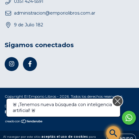
0351 424-5591
administracion@emporiolibros.com.ar
9 de Julio 182
Sigamos conectados
Copyright El Emporio Libros - 2026. Todos los derechos reservados.
🚨 ¡Tenemos nueva búsqueda con inteligencia
Defensa de las y los consumidores. Para reclamos
ingresá acá.
/
artificial! 🚨
Botón de arrepentimiento
Al navegar por este sitio
aceptás el uso de cookies
para
ENTENDIDO