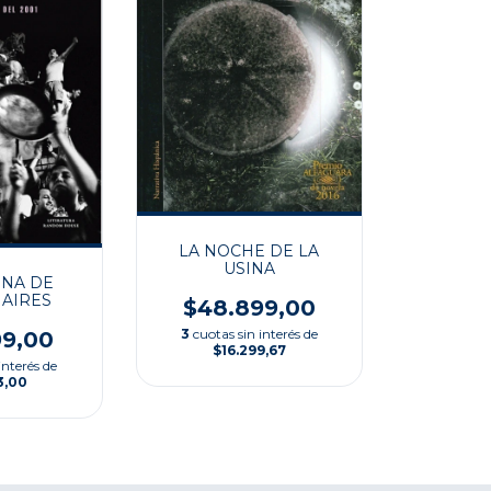
LA NOCHE DE LA
USINA
NA DE
AIRES
$48.899,00
3
cuotas sin interés de
99,00
$16.299,67
interés de
3,00