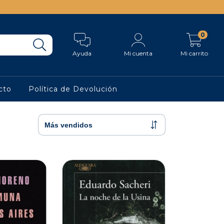
0
Ayuda
Mi cuenta
Mi carrito
cto
Política de Devolución