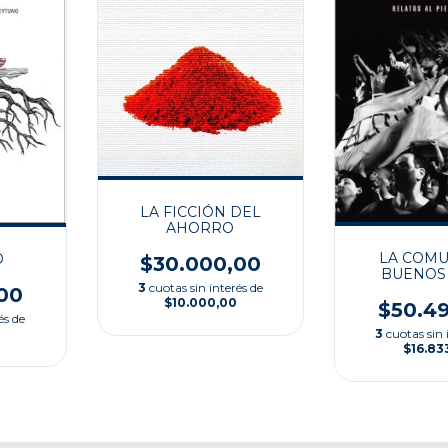
LA FICCIÓN DEL
AHORRO
LA COMU
O
$30.000,00
BUENOS 
3
cuotas sin interés de
00
$10.000,00
$50.4
és de
3
cuotas sin 
$16.83