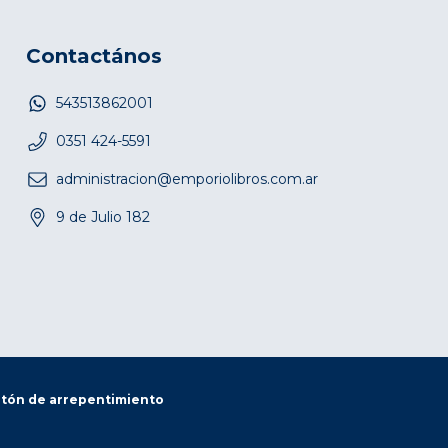
Contactános
543513862001
0351 424-5591
administracion@emporiolibros.com.ar
9 de Julio 182
tón de arrepentimiento