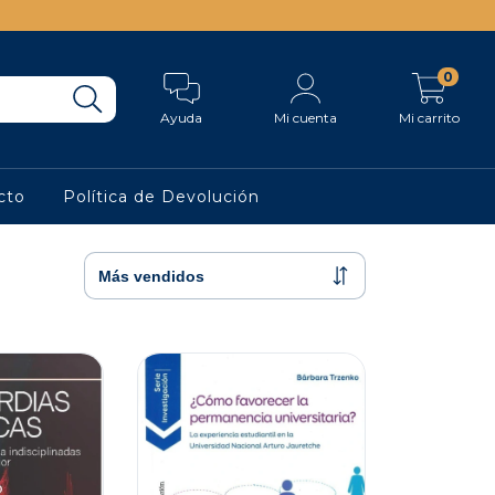
0
Ayuda
Mi cuenta
Mi carrito
cto
Política de Devolución