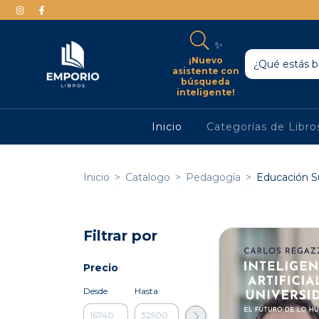
✨
¡Nuevo
asistente con
búsqueda
inteligente!
Inicio
Categorías de Libr
Inicio
>
Catalogo
>
Pedagogía
>
Educación S
Filtrar por
Precio
Desde
Hasta