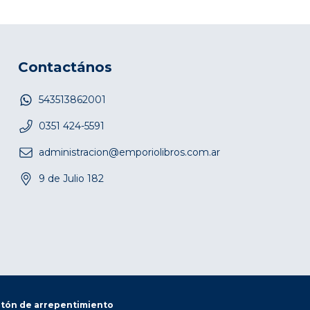
Contactános
543513862001
0351 424-5591
administracion@emporiolibros.com.ar
9 de Julio 182
tón de arrepentimiento