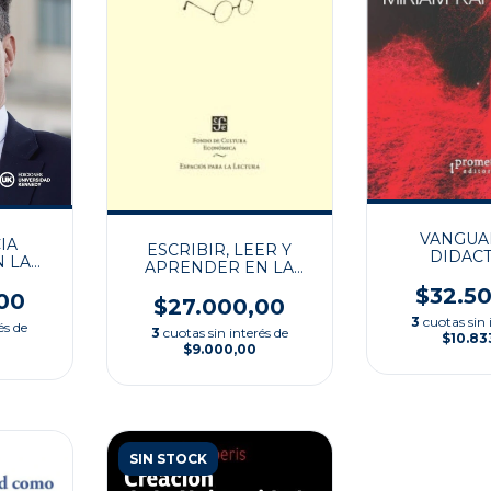
VANGUA
IA
ESCRIBIR, LEER Y
DIDACT
N LA
APRENDER EN LA
AD
UNIVERSIDAD
$32.5
00
$27.000,00
3
cuotas sin 
és de
3
cuotas sin interés de
$10.83
$9.000,00
SIN STOCK