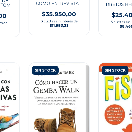
 DE
COMO ENTREVISTAR
RRETOS H
 TOMO
POR COMP
$35.950,00
$25.4
00
3
cuotas sin interés de
3
cuotas sin 
és de
$11.983,33
$8.46
SIN STOCK
SIN STOCK