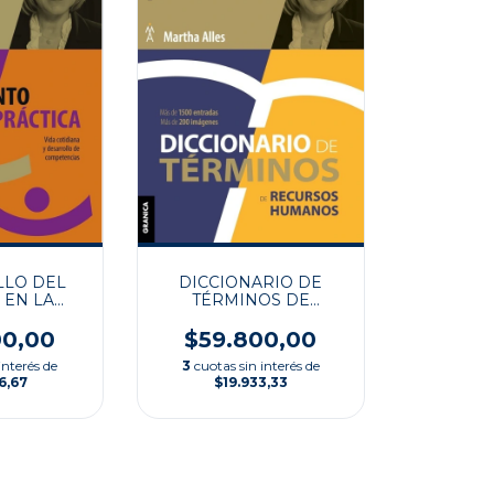
LO DEL
DICCIONARIO DE
 EN LA
TÉRMINOS DE
ICA
RECURSOS HUMANOS
00,00
$59.800,00
interés de
3
cuotas sin interés de
6,67
$19.933,33