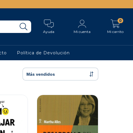
0
Ayuda
Mi cuenta
Mi carrito
cto
Política de Devolución