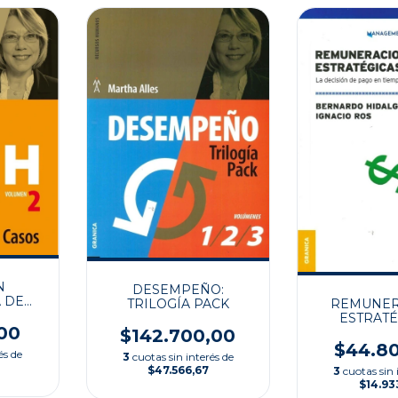
N
DESEMPEÑO:
 DE
TRILOGÍA PACK
REMUNE
ESTRATÉ
00
$142.700,00
$44.8
és de
3
cuotas sin interés de
$47.566,67
3
cuotas sin 
$14.93