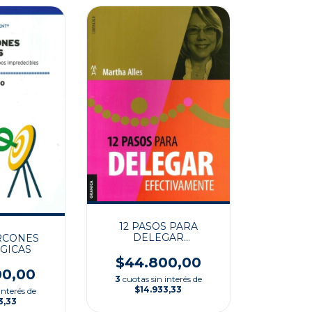
12 PASOS PARA
DELEGAR
RCONES
EFECTIVAMENTE
GICAS
$44.800,00
00,00
3
cuotas sin interés de
$14.933,33
interés de
3,33