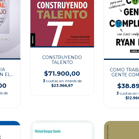
CONSTRUYENDO
TALENTO
IA
COMO TRAB
$71.900,00
N EL
GENTE COM
3
cuotas sin interés de
00
$38.8
$23.966,67
és de
3
cuotas sin 
$12.96