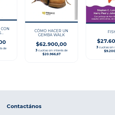
 CON
CÓMO HACER UN
FIS
S
GEMBA WALK
AS
$27.6
00
$62.900,00
3
cuotas sin 
és de
3
cuotas sin interés de
$9.20
$20.966,67
Contactános