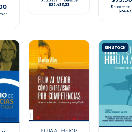
3
cuotas sin interés de
CA
$22.433,33
00
3
cuotas sin 
$24.63
és de
SIN STOCK
ELIJA AL MEJOR