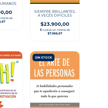
HUMANOS
SIEMPRE BRILLANTES,
00,00
A VECES DIFICILES
interés de
6,67
$23.900,00
3
cuotas sin interés de
$7.966,67
SIN STOCK