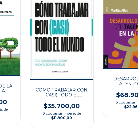
DESARROL
TALENTO
DE LA
PRÁCT
CÓMO TRABAJAR CON
IA
$68.9
(CASI) TODO EL
R
MUNDO
00
3
cuotas sin 
$35.700,00
$22.96
és de
3
cuotas sin interés de
$11.900,00