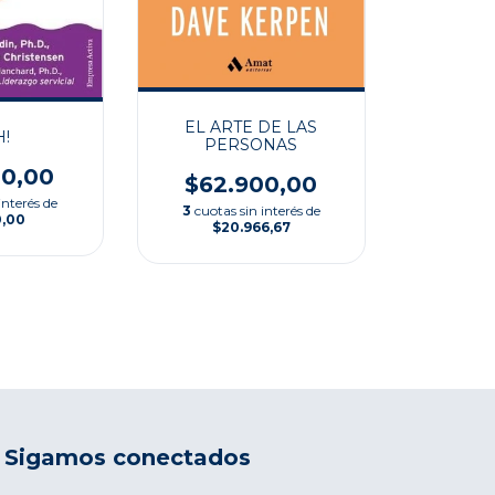
EL ARTE DE LAS
H!
PERSONAS
00,00
$62.900,00
interés de
3
cuotas sin interés de
0,00
$20.966,67
Sigamos conectados