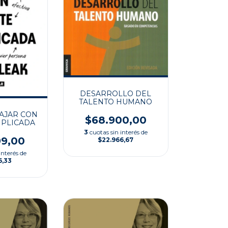
DESARROLLO DEL
TALENTO HUMANO
AJAR CON
$68.900,00
PLICADA
3
cuotas sin interés de
99,00
$22.966,67
interés de
6,33