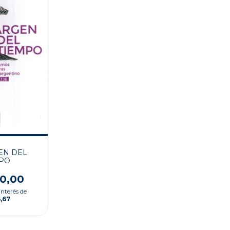
EN DEL
PO
00,00
interés de
,67