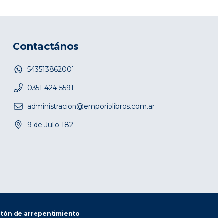
Contactános
543513862001
0351 424-5591
administracion@emporiolibros.com.ar
9 de Julio 182
tón de arrepentimiento