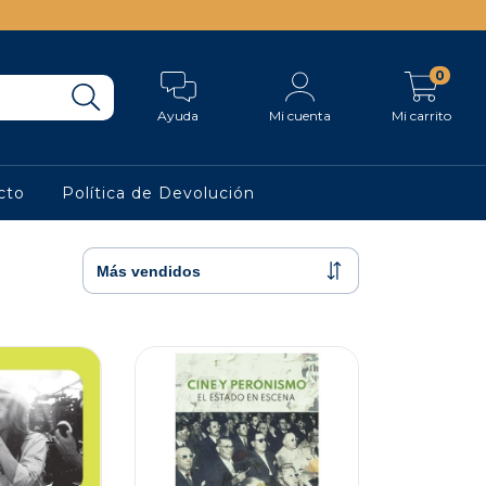
0
Ayuda
Mi cuenta
Mi carrito
cto
Política de Devolución