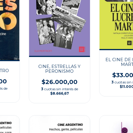
EL CINE DE
MAR
CINE, ESTRELLAS Y
TRO
PERONISMO
$33.0
00
$26.000,00
3
cuotas sin 
$11.00
és de
3
cuotas sin interés de
$8.666,67