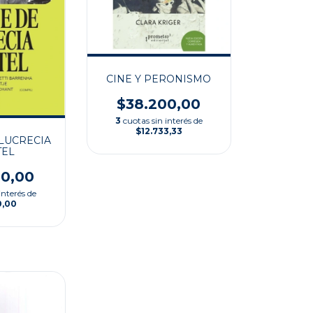
CINE Y PERONISMO
$38.200,00
3
cuotas sin interés de
$12.733,33
 LUCRECIA
TEL
00,00
interés de
0,00