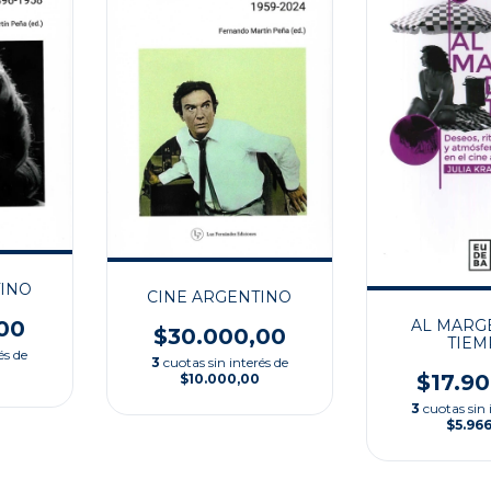
TINO
CINE ARGENTINO
00
AL MARG
$30.000,00
TIEM
és de
3
cuotas sin interés de
$17.9
$10.000,00
3
cuotas sin 
$5.966