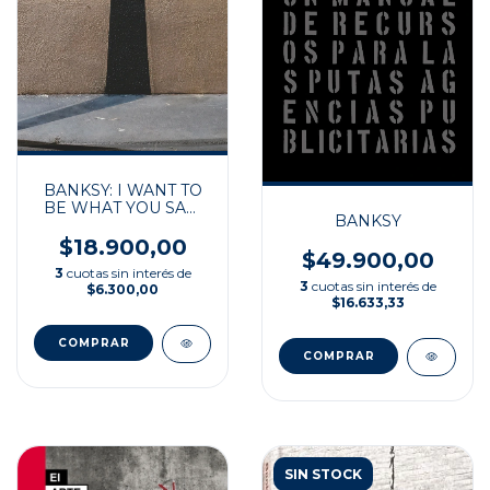
BANKSY: I WANT TO
BE WHAT YOU SAW
BANKSY
IN ME
$18.900,00
$49.900,00
3
cuotas sin interés de
3
cuotas sin interés de
$6.300,00
$16.633,33
SIN STOCK