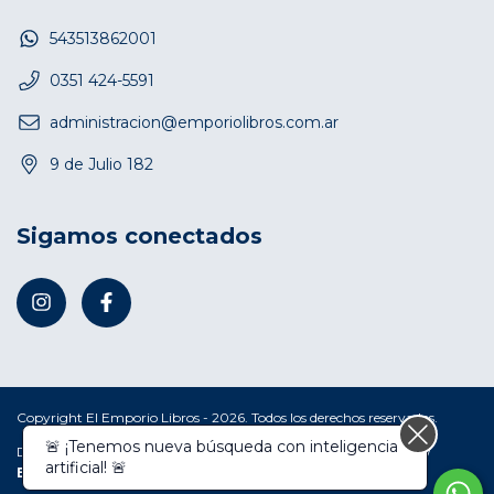
543513862001
0351 424-5591
administracion@emporiolibros.com.ar
9 de Julio 182
Sigamos conectados
Copyright El Emporio Libros - 2026. Todos los derechos reservados.
🚨 ¡Tenemos nueva búsqueda con inteligencia
Defensa de las y los consumidores. Para reclamos
ingresá acá.
/
artificial! 🚨
Botón de arrepentimiento