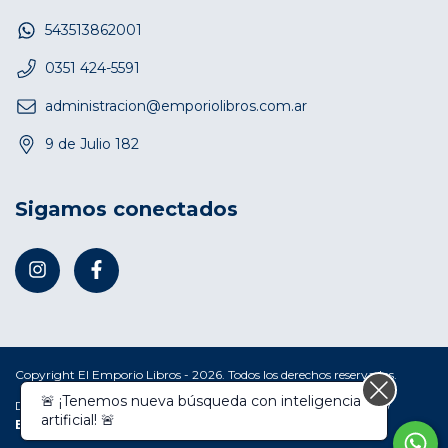
543513862001
0351 424-5591
administracion@emporiolibros.com.ar
9 de Julio 182
Sigamos conectados
Copyright El Emporio Libros - 2026. Todos los derechos reservados.
🚨 ¡Tenemos nueva búsqueda con inteligencia
Defensa de las y los consumidores. Para reclamos
ingresá acá.
/
artificial! 🚨
Botón de arrepentimiento