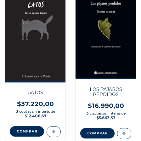
LOS PÁJAROS
GATOS
PERDIDOS
$37.220,00
$16.990,00
3
cuotas sin interés de
3
cuotas sin interés de
$12.406,67
$5.663,33