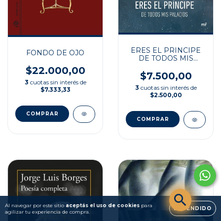
ERES EL PRINCIPE
FONDO DE OJO
DE TODOS MIS
PALACIOS
$22.000,00
$7.500,00
3
cuotas sin interés de
3
cuotas sin interés de
$7.333,33
$2.500,00
Al navegar por este sitio
aceptás el uso de cookies
para
ENTENDIDO
agilizar tu experiencia de compra.