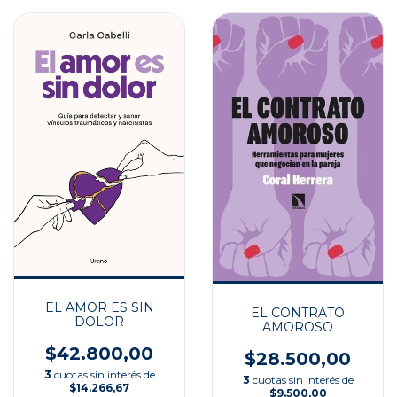
EL AMOR ES SIN
EL CONTRATO
DOLOR
AMOROSO
$42.800,00
$28.500,00
3
cuotas sin interés de
3
cuotas sin interés de
$14.266,67
$9.500,00