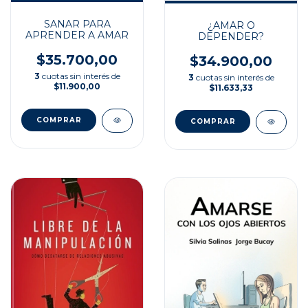
SANAR PARA
¿AMAR O
APRENDER A AMAR
DEPENDER?
$35.700,00
$34.900,00
3
cuotas sin interés de
3
cuotas sin interés de
$11.900,00
$11.633,33