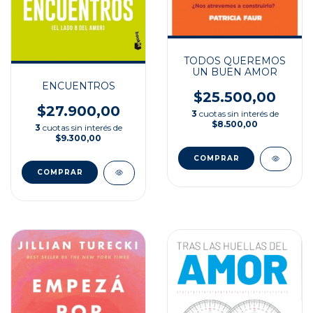
TODOS QUEREMOS
UN BUEN AMOR
ENCUENTROS
$25.500,00
$27.900,00
3
cuotas sin interés de
$8.500,00
3
cuotas sin interés de
$9.300,00