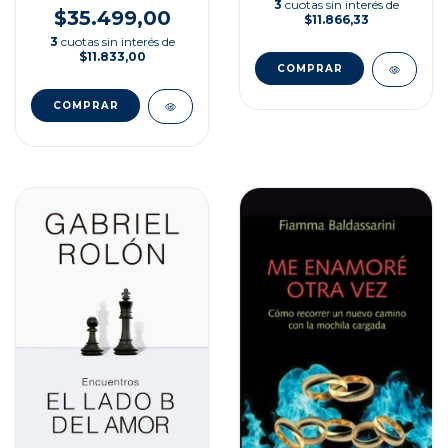
3
cuotas sin interés de
$35.499,00
$11.866,33
3
cuotas sin interés de
$11.833,00