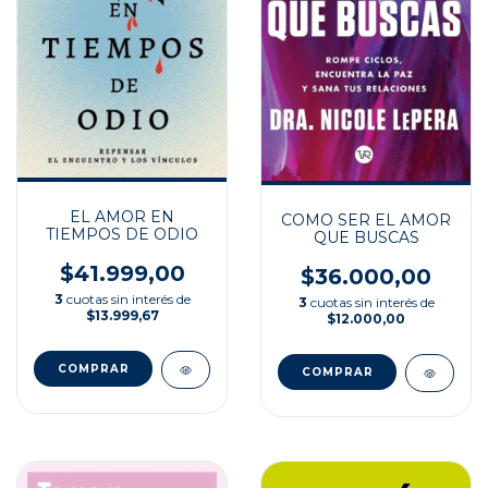
EL AMOR EN
COMO SER EL AMOR
TIEMPOS DE ODIO
QUE BUSCAS
$41.999,00
$36.000,00
3
cuotas sin interés de
3
cuotas sin interés de
$13.999,67
$12.000,00