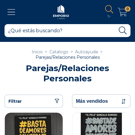
0
✨
Inicio
>
Catalogo
>
Autoayuda
>
Parejas/Relaciones Personales
Parejas/Relaciones
Personales
Filtrar