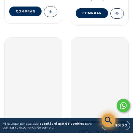
Al navegar por este sitio
aceptás el uso de cookies
para
ENTENDIDO
agilizar tu experiencia de compra.
CREA UN MATCH A