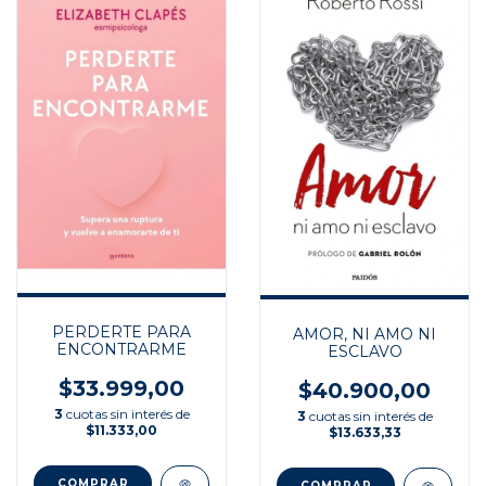
PERDERTE PARA
AMOR, NI AMO NI
ENCONTRARME
ESCLAVO
$33.999,00
$40.900,00
3
cuotas sin interés de
3
cuotas sin interés de
$11.333,00
$13.633,33