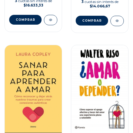
3
cuotas sin interés de
3
cuotas sin interés de
$16.633,33
$14.066,67