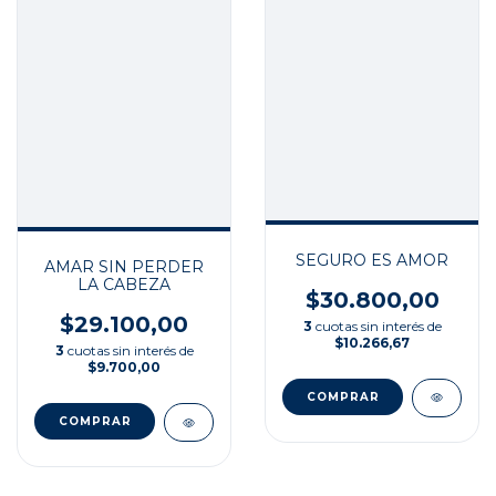
SEGURO ES AMOR
AMAR SIN PERDER
LA CABEZA
$30.800,00
$29.100,00
3
cuotas sin interés de
$10.266,67
3
cuotas sin interés de
$9.700,00