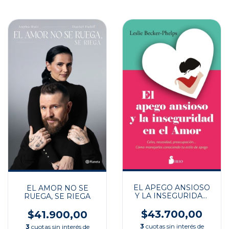
EL APEGO ANSIOSO
EL AMOR NO SE
Y LA INSEGURIDAD
RUEGA, SE RIEGA
EN EL AMOR
$43.700,00
$41.900,00
3
cuotas sin interés de
3
cuotas sin interés de