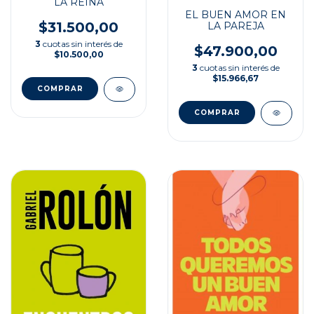
LA REINA
EL BUEN AMOR EN
$31.500,00
LA PAREJA
3
cuotas sin interés de
$47.900,00
$10.500,00
3
cuotas sin interés de
$15.966,67