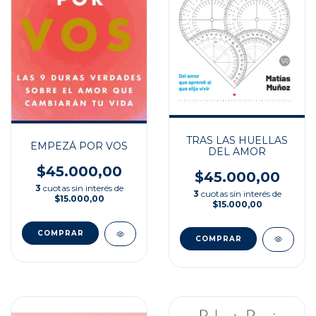
TRAS LAS HUELLAS
EMPEZÁ POR VOS
DEL AMOR
$45.000,00
$45.000,00
3
cuotas sin interés de
3
cuotas sin interés de
$15.000,00
$15.000,00