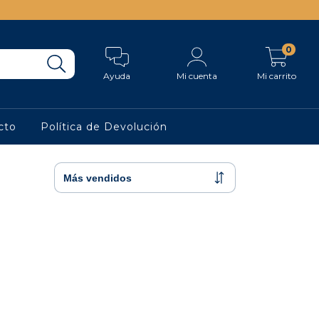
0
Ayuda
Mi cuenta
Mi carrito
cto
Política de Devolución