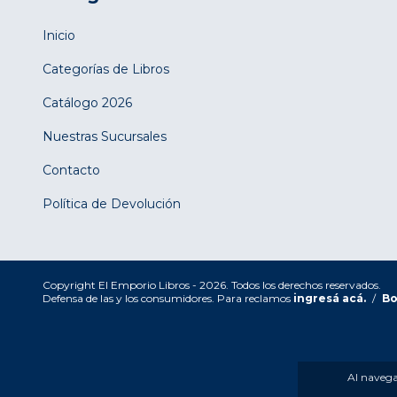
Inicio
Categorías de Libros
Catálogo 2026
Nuestras Sucursales
Contacto
Política de Devolución
Copyright El Emporio Libros - 2026. Todos los derechos reservados.
Defensa de las y los consumidores. Para reclamos
ingresá acá.
/
Bo
Al navegar