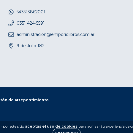
543513862001
0351 424-5591
administracion@emporiolibros.com.ar
9 de Julio 182
tón de arrepentimiento
 por este sitio
aceptás el uso de cookies
para agilizar tu experiencia de 