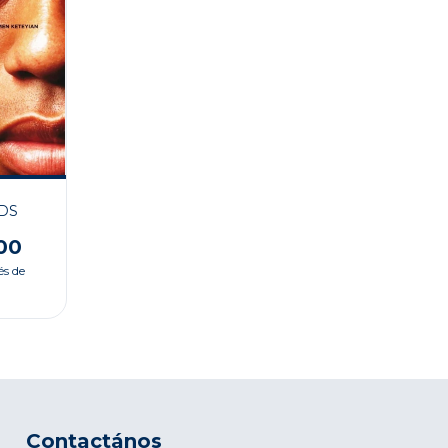
DS
00
és de
Contactános