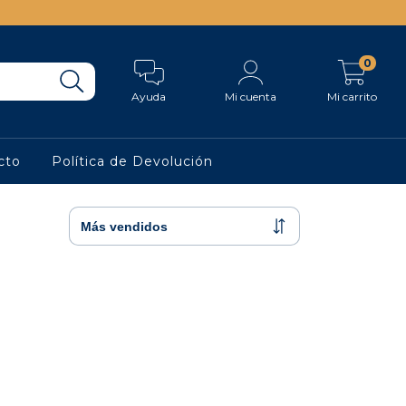
0
Ayuda
Mi cuenta
Mi carrito
cto
Política de Devolución