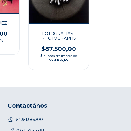
PEZ
,00
FOTOGRAFÍAS ·
PHOTOGRAPHS
és de
$87.500,00
3
cuotas sin interés de
$29.166,67
Contactános
543513862001
0351 424-5591