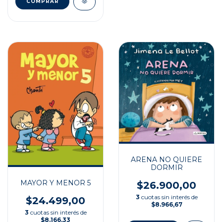
ARENA NO QUIERE
DORMIR
MAYOR Y MENOR 5
$26.900,00
3
cuotas sin interés de
$24.499,00
$8.966,67
3
cuotas sin interés de
$8.166,33