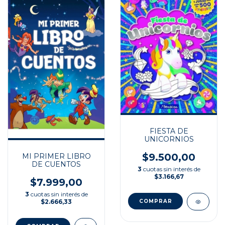
FIESTA DE
UNICORNIOS
$9.500,00
MI PRIMER LIBRO
DE CUENTOS
3
cuotas sin interés de
$3.166,67
$7.999,00
3
cuotas sin interés de
$2.666,33