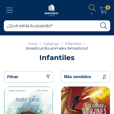
0
✨
Inicio
>
Catalogo
>
Infantiles
>
breadcrumbs.animales-fantasticos1
Infantiles
Filtrar