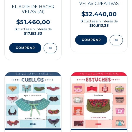
VELAS CREATIVAS
EL ARTE DE HACER
VELAS (23)
$32.440,00
$51.460,00
3
cuotas sin interés de
$10.813,33
3
cuotas sin interés de
$17.153,33