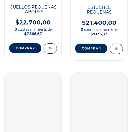
CUELLOS PEQUEÑAS
ESTUCHES
LABORES
PEQUEÑAS
ORIGINALES
LABORES
$22.700,00
ORIGINALES
$21.400,00
3
cuotas sin interés de
3
cuotas sin interés de
$7.566,67
$7.133,33