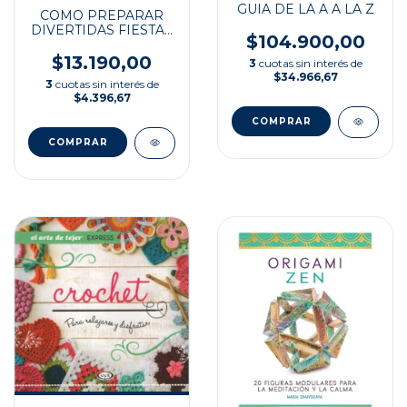
GUIA DE LA A A LA Z
COMO PREPARAR
DIVERTIDAS FIESTAS
$104.900,00
PARA NI
$13.190,00
3
cuotas sin interés de
$34.966,67
3
cuotas sin interés de
$4.396,67