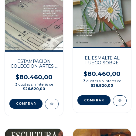
EL ESMALTE AL
ESTAMPACION
FUEGO SOBRE
COLECCION ARTES Y
METALES
OFICIOS
$80.460,00
$80.460,00
3
cuotas sin interés de
3
cuotas sin interés de
$26.820,00
$26.820,00