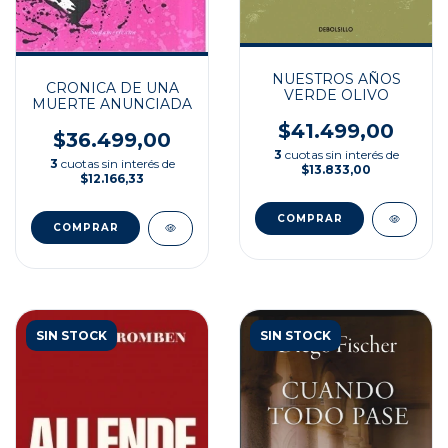
NUESTROS AÑOS
CRONICA DE UNA
VERDE OLIVO
MUERTE ANUNCIADA
$41.499,00
$36.499,00
3
cuotas sin interés de
3
cuotas sin interés de
$13.833,00
$12.166,33
SIN STOCK
SIN STOCK