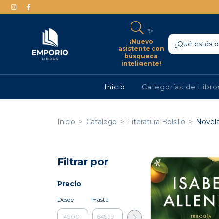
✨
¡Nuevo
asistente con
búsqueda
inteligente!
Inicio
Categorías de Libr
Inicio
>
Catalogo
>
Literatura Bolsillo
>
Novela
Filtrar por
Precio
Desde
Hasta