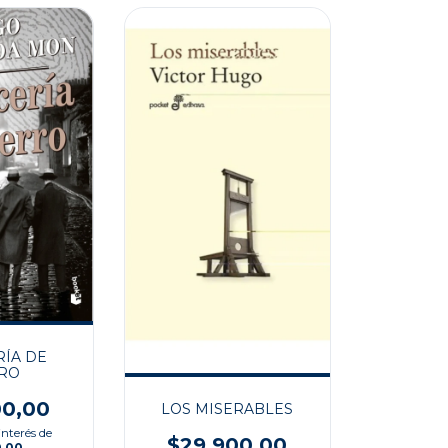
RÍA DE
RO
00,00
LOS MISERABLES
interés de
$29.900,00
0,00