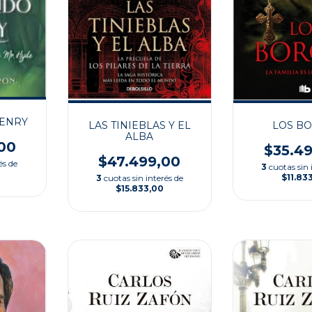
HENRY
LAS TINIEBLAS Y EL
LOS BO
ALBA
00
$35.4
$47.499,00
és de
3
cuotas sin 
$11.83
3
cuotas sin interés de
$15.833,00