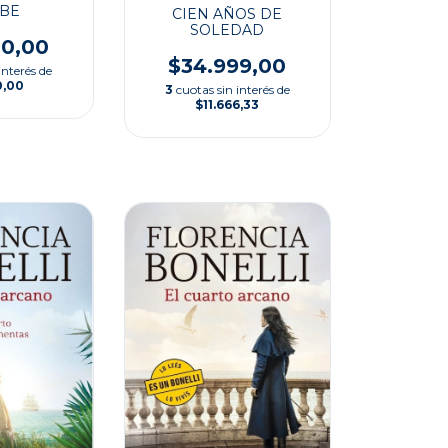
IBE
CIEN AÑOS DE
SOLEDAD
00,00
$34.999,00
interés de
0,00
3
cuotas sin interés de
$11.666,33