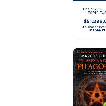
LA CASA DE 
ESPÍRITU
$51.299,
3
cuotas sin inter
$17.099,67