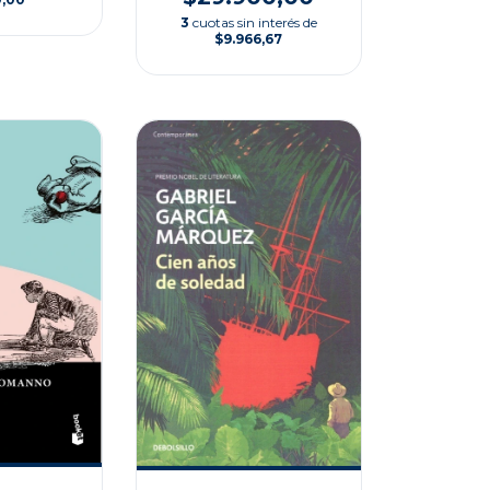
3
cuotas sin interés de
$9.966,67