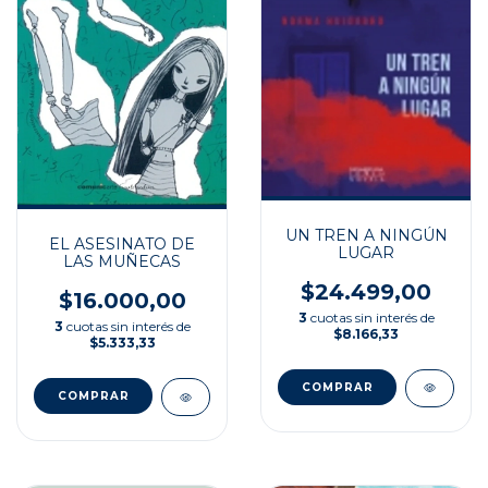
UN TREN A NINGÚN
EL ASESINATO DE
LUGAR
LAS MUÑECAS
$24.499,00
$16.000,00
3
cuotas sin interés de
3
cuotas sin interés de
$8.166,33
$5.333,33