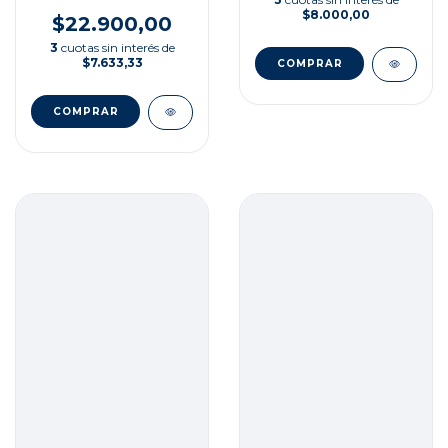
PUNTA
$8.000,00
$22.900,00
3
cuotas sin interés de
$7.633,33