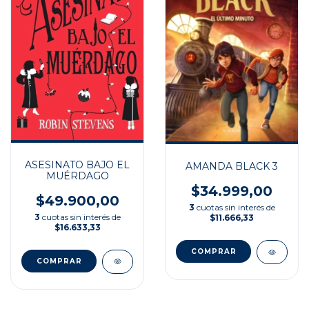
ASESINATO BAJO EL
AMANDA BLACK 3
MUÉRDAGO
$34.999,00
$49.900,00
3
cuotas sin interés de
3
cuotas sin interés de
$11.666,33
$16.633,33