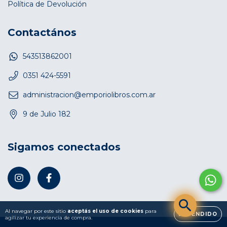
Política de Devolución
Contactános
543513862001
0351 424-5591
administracion@emporiolibros.com.ar
9 de Julio 182
Sigamos conectados
Al navegar por este sitio
aceptás el uso de cookies
para
ENTENDIDO
agilizar tu experiencia de compra.