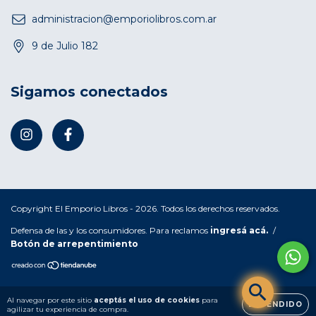
administracion@emporiolibros.com.ar
9 de Julio 182
Sigamos conectados
Copyright El Emporio Libros - 2026. Todos los derechos reservados.
Defensa de las y los consumidores. Para reclamos
ingresá acá.
/
Botón de arrepentimiento
Al navegar por este sitio
aceptás el uso de cookies
para
ENTENDIDO
agilizar tu experiencia de compra.