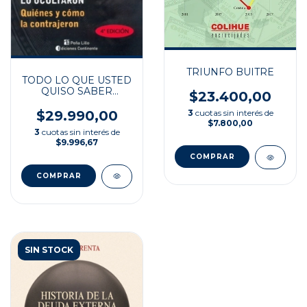
TRIUNFO BUITRE
TODO LO QUE USTED
QUISO SABER
$23.400,00
SOBRE LA DEUDA
EXTERNA Y SIEMPRE
$29.990,00
3
cuotas sin interés de
SE LO OCULTARON
$7.800,00
3
cuotas sin interés de
$9.996,67
SIN STOCK