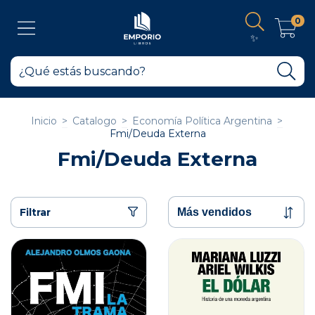
0
✨
Inicio
>
Catalogo
>
Economía Política Argentina
>
Fmi/Deuda Externa
Fmi/Deuda Externa
Filtrar