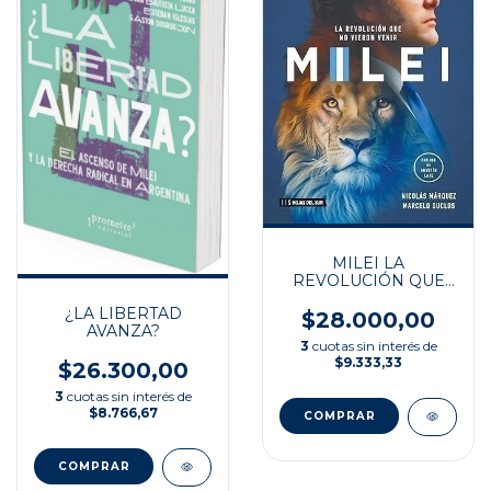
MILEI LA
REVOLUCIÓN QUE
NO VIERON VENIR
¿LA LIBERTAD
$28.000,00
AVANZA?
3
cuotas sin interés de
$9.333,33
$26.300,00
3
cuotas sin interés de
$8.766,67