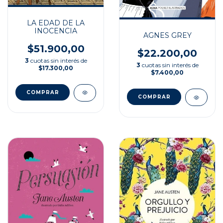
LA EDAD DE LA
INOCENCIA
AGNES GREY
$51.900,00
$22.200,00
3
cuotas sin interés de
3
cuotas sin interés de
$17.300,00
$7.400,00