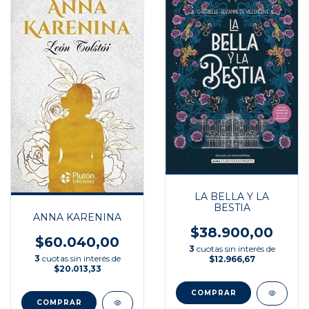
LA BELLA Y LA
BESTIA
ANNA KARENINA
$38.900,00
$60.040,00
3
cuotas sin interés de
3
cuotas sin interés de
$12.966,67
$20.013,33