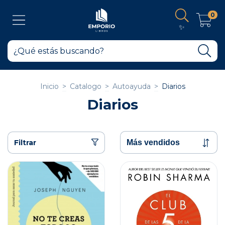
0
✨
Inicio
>
Catalogo
>
Autoayuda
>
Diarios
Diarios
Filtrar