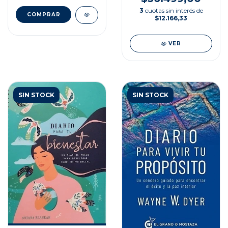
3
cuotas sin interés de
$12.166,33
VER
SIN STOCK
SIN STOCK