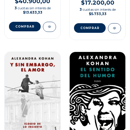
$40.900,00
HIPERACTIVIDAD
$17.200,00
3
cuotas sin interés de
3
cuotas sin interés de
$13.633,33
$5.733,33