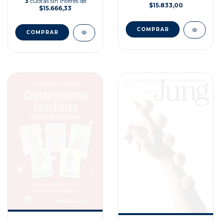
3
cuotas sin interés de
$15.833,00
$15.666,33