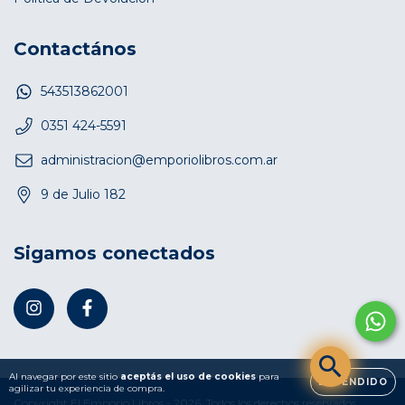
Contactános
543513862001
0351 424-5591
administracion@emporiolibros.com.ar
9 de Julio 182
Sigamos conectados
Al navegar por este sitio
aceptás el uso de cookies
para
ENTENDIDO
agilizar tu experiencia de compra.
Copyright El Emporio Libros - 2026. Todos los derechos reservados.