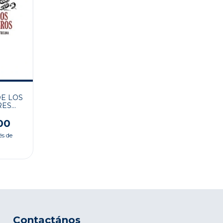
DE LOS
RES
00
és de
Contactános