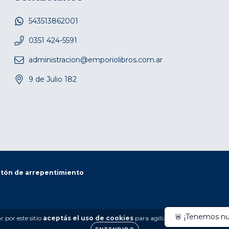
543513862001
0351 424-5591
administracion@emporiolibros.com.ar
9 de Julio 182
tón de arrepentimiento
🚨 ¡Tenemos nue
 por este sitio
aceptás el uso de cookies
para agilizar tu experiencia de 