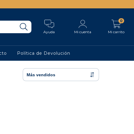
0
Ayuda
Mi cuenta
Mi carrito
cto
Política de Devolución