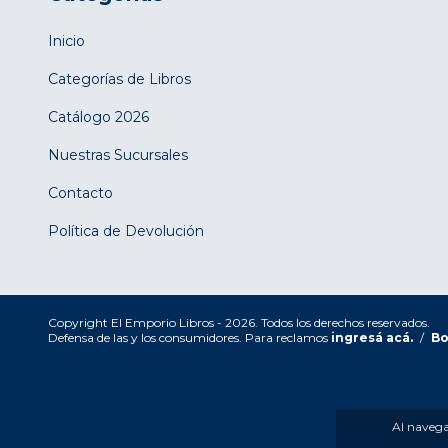
Inicio
Categorías de Libros
Catálogo 2026
Nuestras Sucursales
Contacto
Política de Devolución
Copyright El Emporio Libros - 2026. Todos los derechos reservados.
Defensa de las y los consumidores. Para reclamos
ingresá acá.
/
Bo
Al navegar