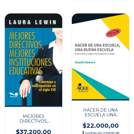
HACER DE UNA
ESCUELA UNA
MEJORES
BUENA ESCUELA
DIRECTIVOS,
$22.000,00
MEJORES
INSTITUCIONES
$37.200,00
3
cuotas sin interés de