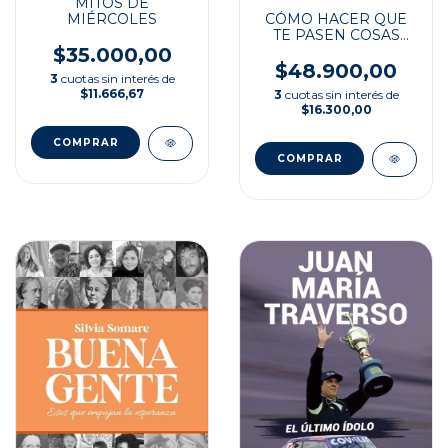
MITOS DE
MIÉRCOLES
CÓMO HACER QUE
TE PASEN COSAS
BUENAS
$35.000,00
$48.900,00
3
cuotas sin interés de
$11.666,67
3
cuotas sin interés de
$16.300,00