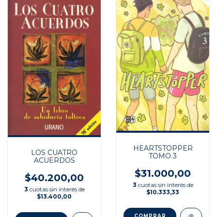
HEARTSTOPPER
LOS CUATRO
TOMO 3
ACUERDOS
$31.000,00
$40.200,00
3
cuotas sin interés de
3
cuotas sin interés de
$10.333,33
$13.400,00