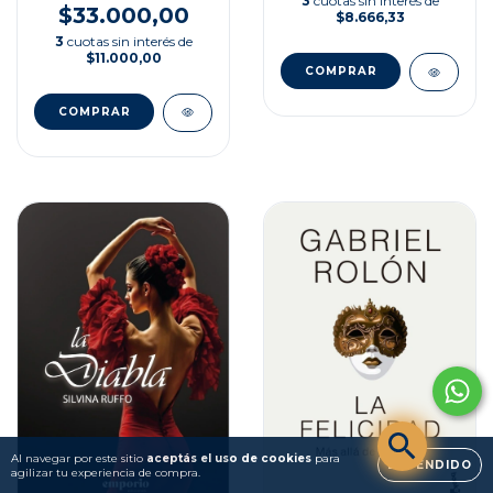
3
cuotas sin interés de
$33.000,00
$8.666,33
3
cuotas sin interés de
$11.000,00
Al navegar por este sitio
aceptás el uso de cookies
para
ENTENDIDO
agilizar tu experiencia de compra.