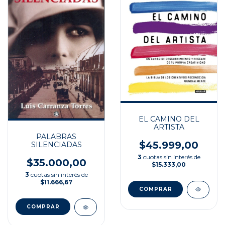
EL CAMINO DEL
ARTISTA
PALABRAS
$45.999,00
SILENCIADAS
3
cuotas sin interés de
$35.000,00
$15.333,00
3
cuotas sin interés de
$11.666,67