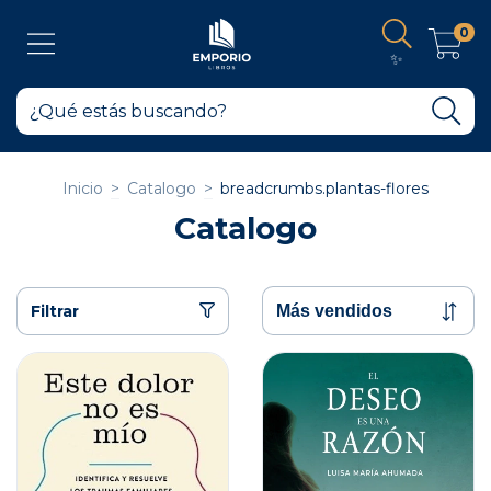
0
✨
Inicio
>
Catalogo
>
breadcrumbs.plantas-flores
Catalogo
Filtrar