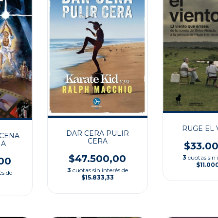
RUGE EL 
DAR CERA PULIR
SCENA
CERA
NA
$33.0
$47.500,00
3
cuotas sin 
00
$11.00
3
cuotas sin interés de
és de
$15.833,33