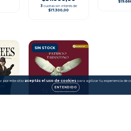
$19.66
3
cuotas sin interés de
$17.300,00
SIN STOCK
 por este sitio
aceptás el uso de cookies
para agilizar tu experiencia de 
ENTENDIDO