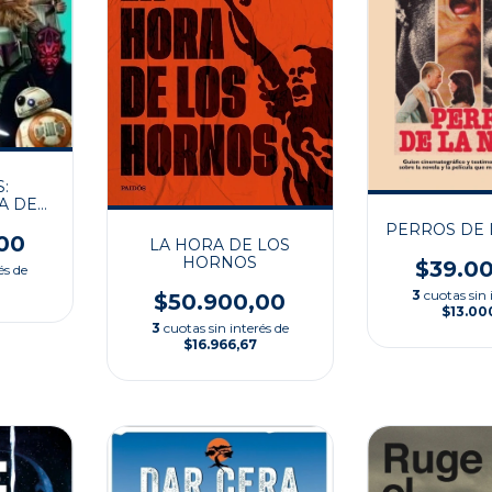
:
A DE
ES
PERROS DE 
00
LA HORA DE LOS
HORNOS
$39.0
és de
3
cuotas sin 
$50.900,00
$13.00
3
cuotas sin interés de
$16.966,67