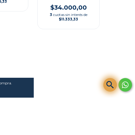
6,33
$34.000,00
3
cuotas sin interés de
$11.333,33
compra.