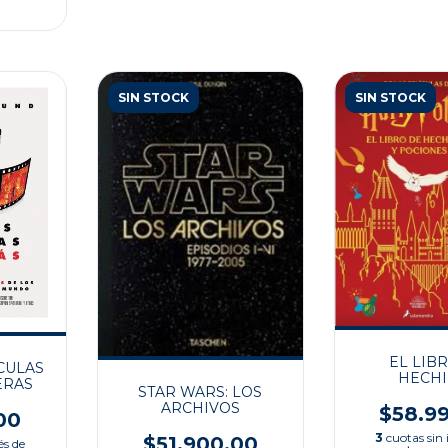
SIN STOCK
SIN STOCK
EL LIB
CULAS
HECHI
ERAS
STAR WARS: LOS
ARCHIVOS
$58.9
00
3
cuotas sin 
$51.900,00
és de