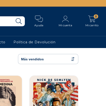
0
Ayuda
Mi cuenta
Mi carrito
cto
Política de Devolución