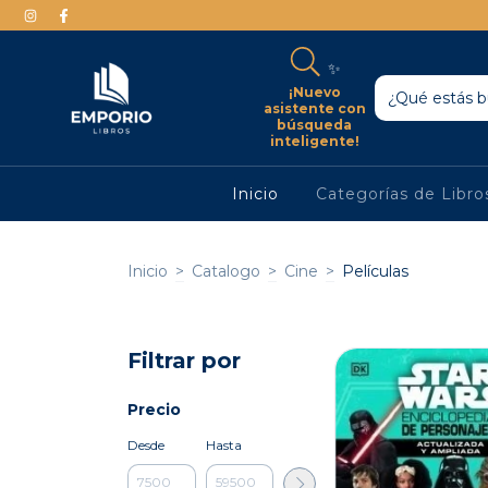
✨
¡Nuevo
asistente con
búsqueda
inteligente!
Inicio
Categorías de Libr
Inicio
>
Catalogo
>
Cine
>
Películas
Filtrar por
Precio
Desde
Hasta