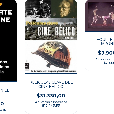
EQUILIB
JAPON
$7.90
3
cuotas sin 
$2.63
PELICULAS CLAVE DEL
CINE BELICO
N EL
$31.330,00
3
cuotas sin interés de
00
$10.443,33
és de