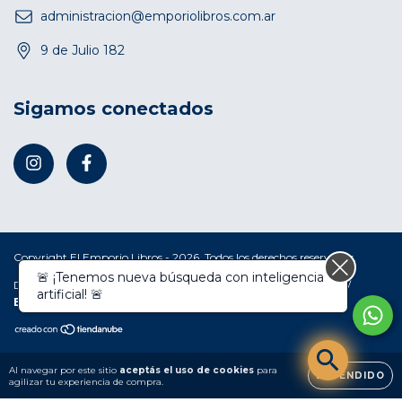
administracion@emporiolibros.com.ar
9 de Julio 182
Sigamos conectados
Copyright El Emporio Libros - 2026. Todos los derechos reservados.
🚨 ¡Tenemos nueva búsqueda con inteligencia
Defensa de las y los consumidores. Para reclamos
ingresá acá.
/
artificial! 🚨
Botón de arrepentimiento
Al navegar por este sitio
aceptás el uso de cookies
para
ENTENDIDO
agilizar tu experiencia de compra.