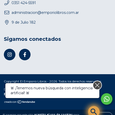
0351 424-5591
administracion@emporiolibros.com.ar
9 de Julio 182
Sigamos conectados
Copyright El Emporio Libros - 2026. Todos los derechos reservados.
🚨 ¡Tenemos nueva búsqueda con inteligencia
Defensa de las y los consumidores. Para reclamos
ingresá acá.
/
artificial! 🚨
Botón de arrepentimiento
Al navegar por este sitio
aceptás el uso de cookies
para