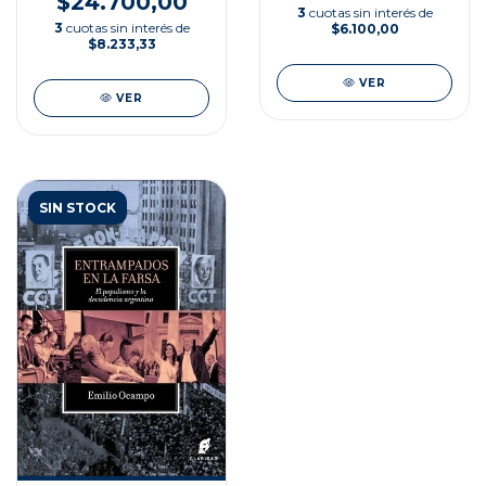
$24.700,00
3
cuotas sin interés de
3
cuotas sin interés de
$6.100,00
$8.233,33
VER
VER
SIN STOCK