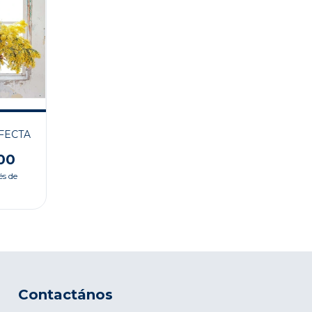
FECTA
00
és de
Contactános