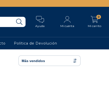
0
Ayuda
Mi cuenta
Mi carrito
cto
Política de Devolución