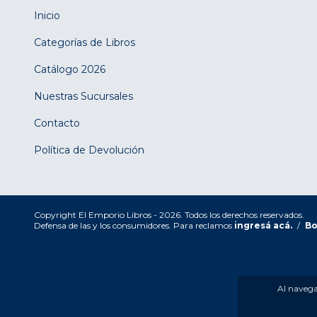
Inicio
Categorías de Libros
Catálogo 2026
Nuestras Sucursales
Contacto
Política de Devolución
Copyright El Emporio Libros - 2026. Todos los derechos reservados.
Defensa de las y los consumidores. Para reclamos
ingresá acá.
/
Bo
Al navegar