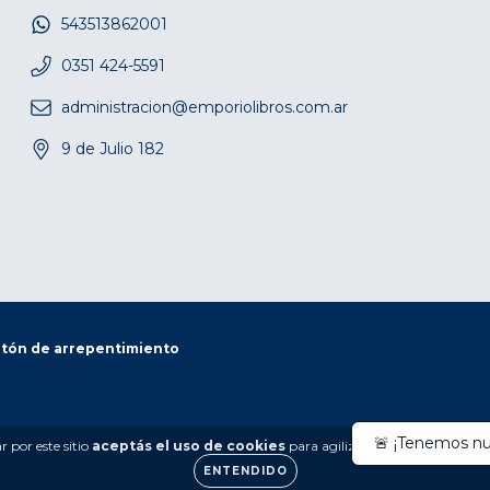
543513862001
0351 424-5591
administracion@emporiolibros.com.ar
9 de Julio 182
tón de arrepentimiento
 por este sitio
aceptás el uso de cookies
para agilizar tu experiencia de 
ENTENDIDO