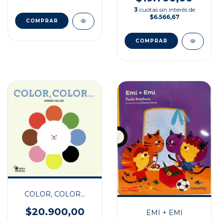
3
cuotas sin interés de
$6.566,67
COLOR, COLOR...
$20.900,00
EMI + EMI