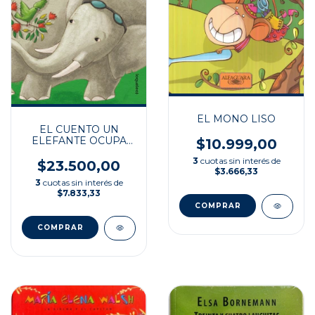
EL MONO LISO
EL CUENTO UN
ELEFANTE OCUPA
$10.999,00
MUCHO ESPACIO
3
cuotas sin interés de
$23.500,00
$3.666,33
3
cuotas sin interés de
$7.833,33