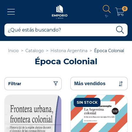
0
✨
Inicio
>
Catalogo
>
Historia Argentina
>
Época Colonial
Época Colonial
Filtrar
SIN STOCK