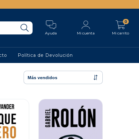
0
Ayuda
Mi cuenta
Mi carrito
cto
Política de Devolución