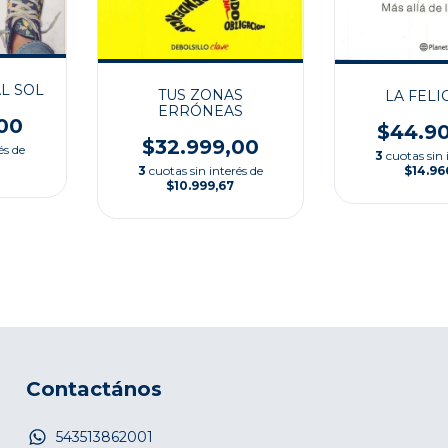
L SOL
TUS ZONAS
LA FELI
ERRÓNEAS
00
$44.9
$32.999,00
és de
3
cuotas sin 
$14.96
3
cuotas sin interés de
$10.999,67
Contactános
543513862001