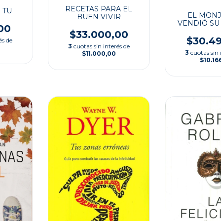
RECETAS PARA EL
 TU
EL MONJ
BUEN VIVIR
VENDIÓ SU
00
$33.000,00
$30.4
és de
3
cuotas sin interés de
3
cuotas sin 
$11.000,00
$10.16