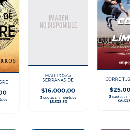
MARIPOSAS
CORRÉ TUS
SERRANAS DE
NGRE
ARGENTINA CENTR II
$25.0
$16.000,00
00
3
cuotas sin 
3
cuotas sin interés de
és de
$8.33
$5.333,33