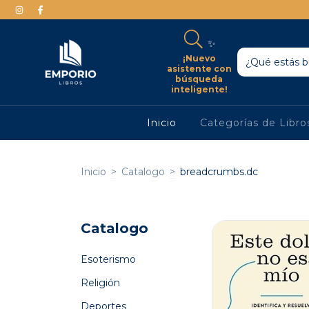
✨
¡Nuevo
asistente con
búsqueda
inteligente!
Inicio
Categorías de Libr
Inicio
>
Catalogo
>
breadcrumbs.dc
Catalogo
Esoterismo
Religión
Deportes