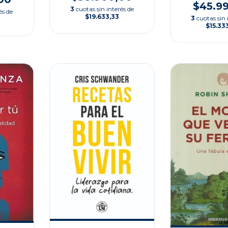
$45.9
3
cuotas sin interés de
és de
$19.633,33
3
cuotas sin 
$15.33