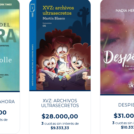
XVZ: ARCHIVOS
 AHORA
DESPI
ULTRASECRETOS
00
$31.0
$28.000,00
és de
3
cuotas sin 
3
cuotas sin interés de
$10.33
$9.333,33