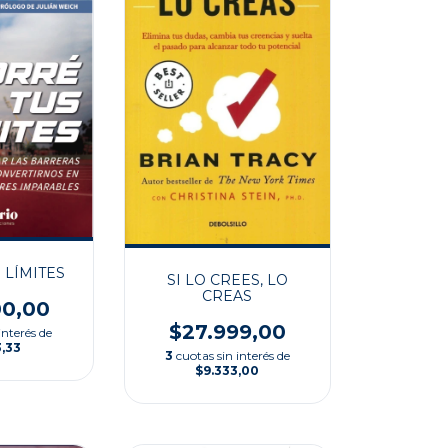
 LÍMITES
SI LO CREES, LO
CREAS
00,00
$27.999,00
interés de
3,33
3
cuotas sin interés de
$9.333,00