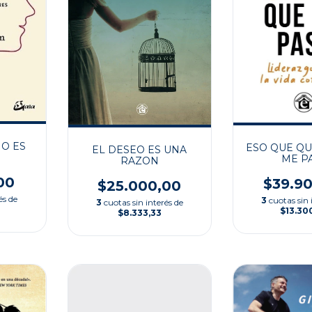
O ES
ESO QUE QU
EL DESEO ES UNA
ME P
RAZON
00
$39.9
$25.000,00
és de
3
cuotas sin 
3
cuotas sin interés de
$13.30
$8.333,33