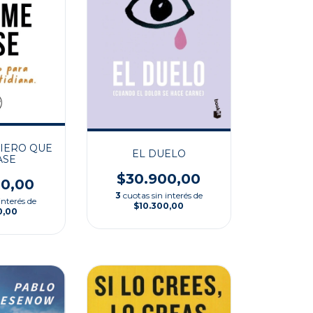
IERO QUE
EL DUELO
ASE
$30.900,00
00,00
3
cuotas sin interés de
interés de
$10.300,00
0,00