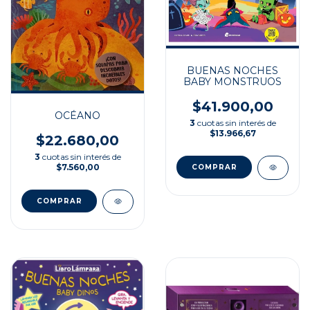
BUENAS NOCHES
BABY MONSTRUOS
$41.900,00
OCÉANO
3
cuotas sin interés de
$13.966,67
$22.680,00
3
cuotas sin interés de
$7.560,00