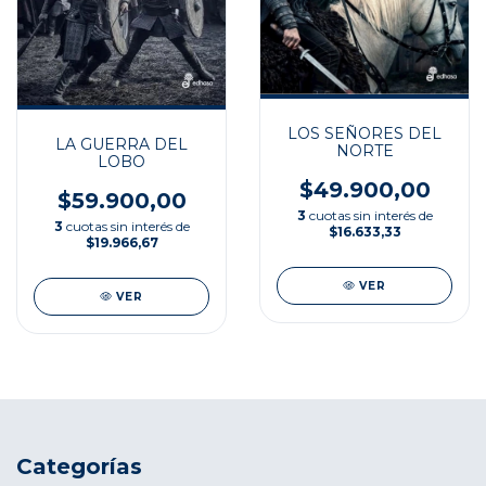
LOS SEÑORES DEL
LA GUERRA DEL
NORTE
LOBO
$49.900,00
$59.900,00
3
cuotas sin interés de
3
cuotas sin interés de
$16.633,33
$19.966,67
VER
VER
Categorías