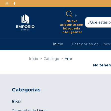
✨
¡Nuevo
asistente con
búsqueda
inteligente!
Inicio
Categorías de Libr
Inicio
>
Catalogo
>
Arte
No tenemo
Categorías
Inicio
Categorías de Libros