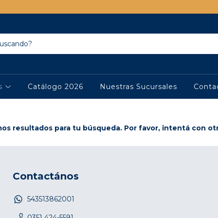
os
Catálogo 2026
Nuestras Sucursales
Conta
s resultados para tu búsqueda. Por favor, intentá con otro
Contactános
543513862001
0351 424-5591