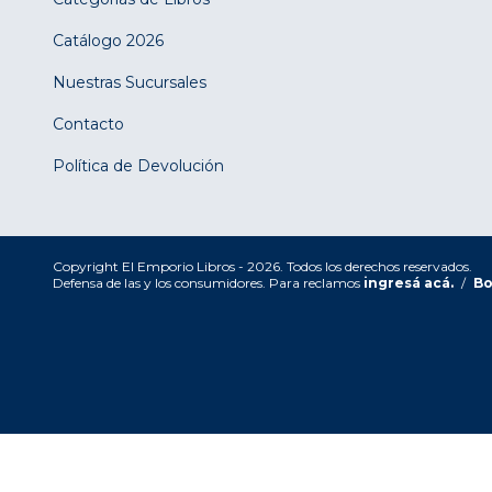
Catálogo 2026
Nuestras Sucursales
Contacto
Política de Devolución
Copyright El Emporio Libros - 2026. Todos los derechos reservados.
Defensa de las y los consumidores. Para reclamos
ingresá acá.
/
Bo