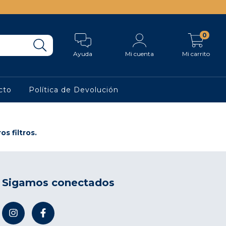
0
Ayuda
Mi cuenta
Mi carrito
cto
Política de Devolución
s filtros.
Sigamos conectados