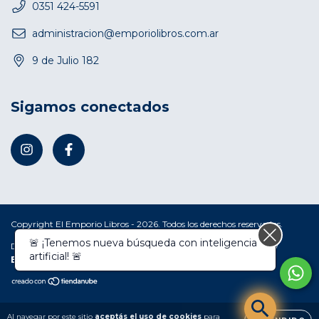
0351 424-5591
administracion@emporiolibros.com.ar
9 de Julio 182
Sigamos conectados
Copyright El Emporio Libros - 2026. Todos los derechos reservados.
🚨 ¡Tenemos nueva búsqueda con inteligencia
Defensa de las y los consumidores. Para reclamos
ingresá acá.
/
artificial! 🚨
Botón de arrepentimiento
Al navegar por este sitio
aceptás el uso de cookies
para