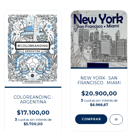
NEW YORK · SAN
FRANCISCO · MIAMI
$20.900,00
COLOREANDING :
3
cuotas sin interés de
ARGENTINA
$6.966,67
$17.100,00
3
cuotas sin interés de
$5.700,00