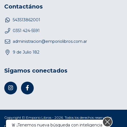
Contactános
543513862001
0351 424-5591
administracion@emporiolibros.com.ar
9 de Julio 182
Sigamos conectados
Copyright El Emporio Libros - 2026. Todos los derechos reservados.
🚨 ¡Tenemos nueva búsqueda con inteligencia
Defensa de las y los consumidores. Para reclamos
ingresá acá.
/