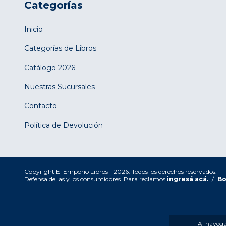
Categorías
Inicio
Categorías de Libros
Catálogo 2026
Nuestras Sucursales
Contacto
Política de Devolución
Copyright El Emporio Libros - 2026. Todos los derechos reservados.
Defensa de las y los consumidores. Para reclamos
ingresá acá.
/
Bo
Al navegar