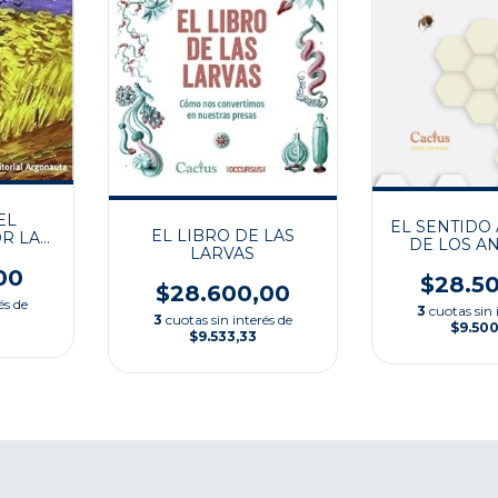
EL
EL SENTIDO 
EL LIBRO DE LAS
R LA
DE LOS A
LARVAS
/
00
$28.5
$28.600,00
és de
3
cuotas sin 
3
cuotas sin interés de
$9.50
$9.533,33