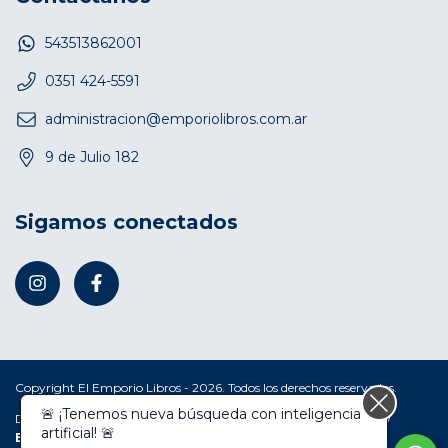
543513862001
0351 424-5591
administracion@emporiolibros.com.ar
9 de Julio 182
Sigamos conectados
Copyright El Emporio Libros - 2026. Todos los derechos reservados.
🚨 ¡Tenemos nueva búsqueda con inteligencia
Defensa de las y los consumidores. Para reclamos
ingresá acá.
/
artificial! 🚨
Botón de arrepentimiento