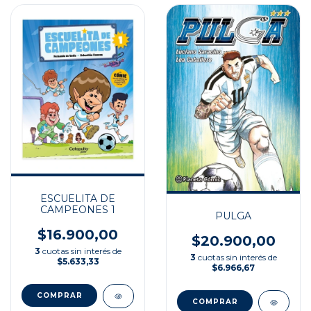
ESCUELITA DE
CAMPEONES 1
PULGA
$16.900,00
$20.900,00
3
cuotas sin interés de
3
cuotas sin interés de
$5.633,33
$6.966,67