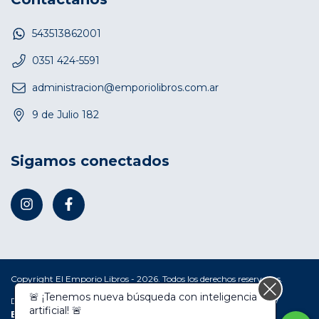
543513862001
0351 424-5591
administracion@emporiolibros.com.ar
9 de Julio 182
Sigamos conectados
Copyright El Emporio Libros - 2026. Todos los derechos reservados.
🚨 ¡Tenemos nueva búsqueda con inteligencia
Defensa de las y los consumidores. Para reclamos
ingresá acá.
/
artificial! 🚨
Botón de arrepentimiento