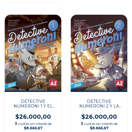
DETECTIVE
DETECTIVE
NUMERONI 1 Y EL
NUMERONI 2 Y LA
ROBO EN EL SET DE
DESAPARICIÓN DE
FILMACIÓN
LA PELUCA DE ORO
$26.000,00
$26.000,00
3
cuotas sin interés de
3
cuotas sin interés de
$8.666,67
$8.666,67