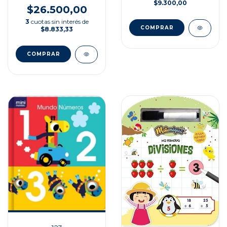
$9.300,00
$26.500,00
3
cuotas sin interés de
$8.833,33