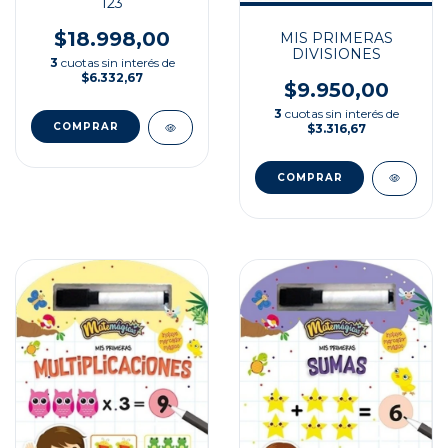
123
$18.998,00
MIS PRIMERAS
DIVISIONES
3
cuotas sin interés de
$6.332,67
$9.950,00
3
cuotas sin interés de
$3.316,67