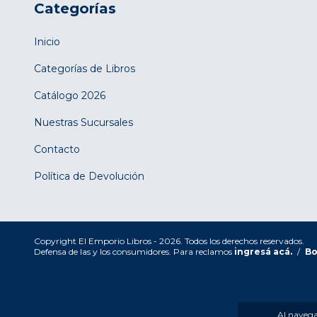
Categorías
Inicio
Categorías de Libros
Catálogo 2026
Nuestras Sucursales
Contacto
Política de Devolución
Copyright El Emporio Libros - 2026. Todos los derechos reservados.
Defensa de las y los consumidores. Para reclamos
ingresá acá.
/
Bo
Al navegar