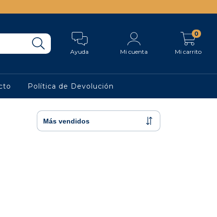
0
Ayuda
Mi cuenta
Mi carrito
cto
Política de Devolución