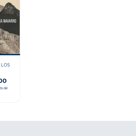
 LOS
00
és de