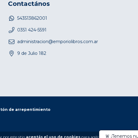
Contactános
543513862001
0351 424-5591
administracion@emporiolibros.com.ar
9 de Julio 182
tón de arrepentimiento
🚨 ¡Tenemos nue
 por este sitio
aceptás el uso de cookies
para agilizar tu experiencia de 