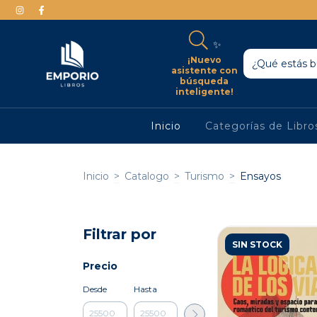
✨
¡Nuevo
asistente con
búsqueda
inteligente!
Inicio
Categorías de Libr
Inicio
>
Catalogo
>
Turismo
>
Ensayos
Filtrar por
SIN STOCK
Precio
Desde
Hasta