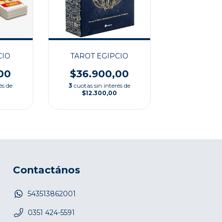
CIO
TAROT EGIPCIO
00
$36.900,00
és de
3
cuotas sin interés de
$12.300,00
Contactános
543513862001
0351 424-5591