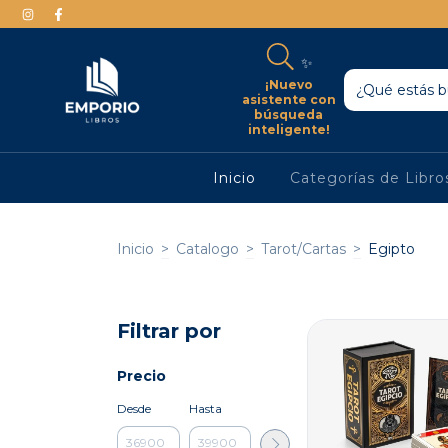
✨
¡Nuevo
asistente con
búsqueda
inteligente!
Inicio
Categorías de Libr
Inicio
>
Catalogo
>
Tarot/Cartas
>
Egipto
Filtrar por
Precio
Desde
Hasta