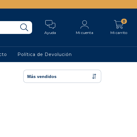
0
Ayuda
Mi cuenta
Mi carrito
cto
Política de Devolución