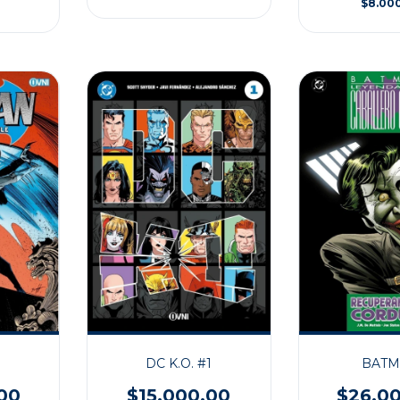
$8.00
DC K.O. #1
BAT
00
$15.000,00
$26.0