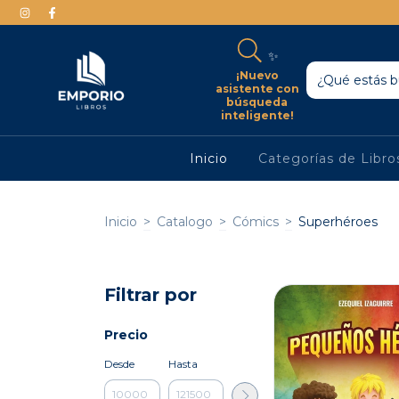
✨
¡Nuevo
asistente con
búsqueda
inteligente!
Inicio
Categorías de Libr
Inicio
>
Catalogo
>
Cómics
>
Superhéroes
Filtrar por
Precio
Desde
Hasta