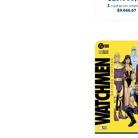
3
cuotas sin inter
$9.666,67