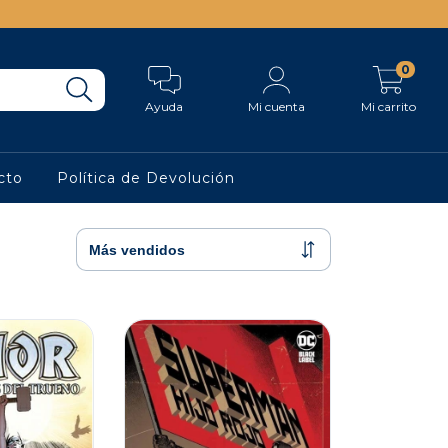
0
Ayuda
Mi cuenta
Mi carrito
cto
Política de Devolución