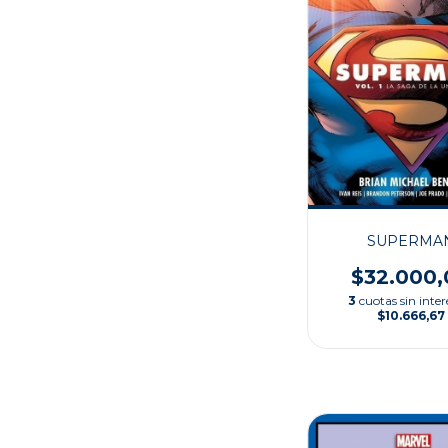
SUPERMA
$32.000,
3
cuotas sin inter
$10.666,67