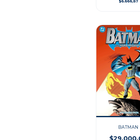
$6.666,67
BATMAN
$29.000,