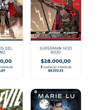
SUPERMAN: HIJO
OS DEL
ROJO
ENO
$28.000,00
00,00
3
cuotas sin interés de
interés de
$9.333,33
6,67