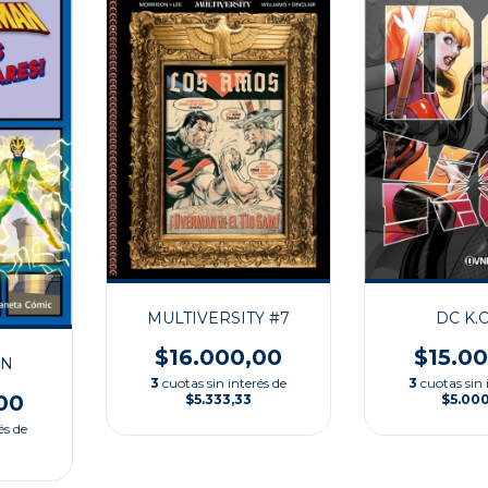
MULTIVERSITY #7
DC K.O
$16.000,00
$15.0
AN
3
cuotas sin interés de
3
cuotas sin 
00
$5.333,33
$5.00
és de