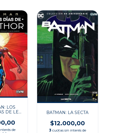
N: LOS
AS DE LEX
BATMAN: LA SECTA
HOR
00,00
$12.000,00
interés de
3
cuotas sin interés de