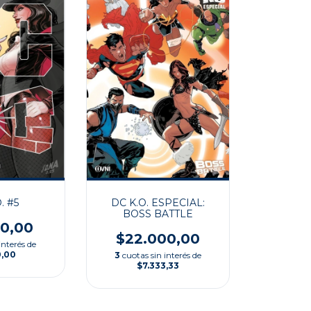
. #5
DC K.O. ESPECIAL:
BOSS BATTLE
00,00
$22.000,00
interés de
0,00
3
cuotas sin interés de
$7.333,33