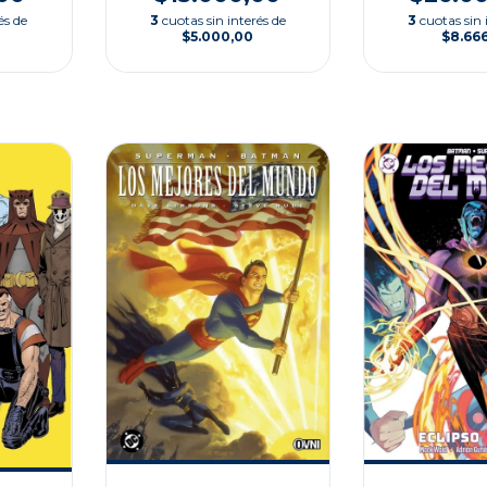
és de
3
cuotas sin interés de
3
cuotas sin 
$5.000,00
$8.66