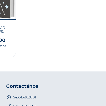
JAR
ES
00
és de
Contactános
543513862001