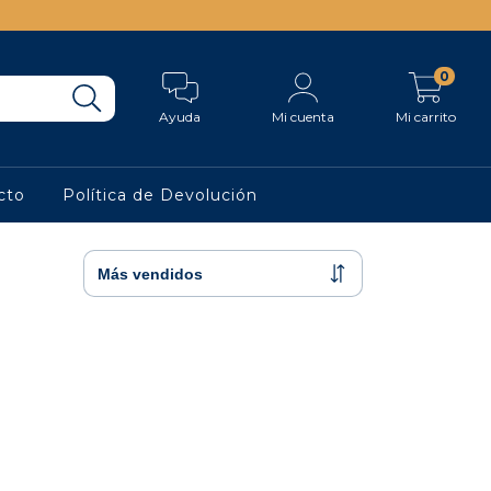
0
Ayuda
Mi cuenta
Mi carrito
cto
Política de Devolución