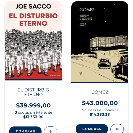
EL DISTURBIO
GÓMEZ
ETERNO
$43.000,00
$39.999,00
3
cuotas sin interés de
3
cuotas sin interés de
$14.333,33
$13.333,00