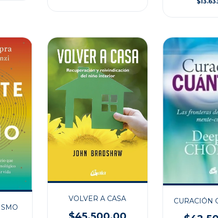
$13.63
VOLVER A CASA
CURACIÓN 
MISMO
$45.500,00