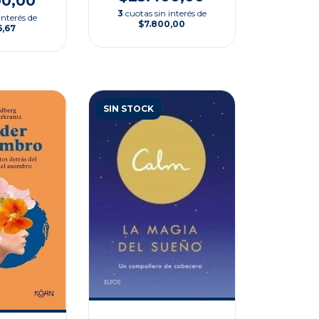
00,00
3
cuotas sin interés de
interés de
$7.800,00
6,67
SIN STOCK