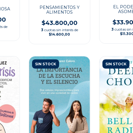
EL PODE
PENSAMIENTOS Y
IOSA
ASOM
ALIMENTOS
00
$33.9
$43.800,00
és de
3
cuotas sin 
3
cuotas sin interés de
$11.30
$14.600,00
SIN STOCK
SIN STOCK