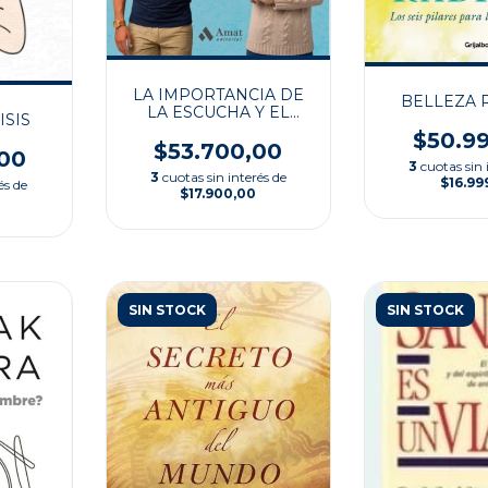
LA IMPORTANCIA DE
BELLEZA 
LA ESCUCHA Y EL
ISIS
SILENCIO
$50.9
$53.700,00
00
3
cuotas sin 
3
cuotas sin interés de
$16.99
és de
$17.900,00
SIN STOCK
SIN STOCK