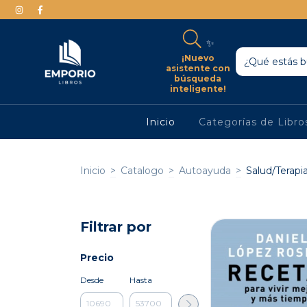
✨
¡Nuevo
asistente con
búsqueda
inteligente!
Inicio
Categorías de Libr
Inicio
>
Catalogo
>
Autoayuda
>
Salud/Terapi
Filtrar por
Precio
Desde
Hasta