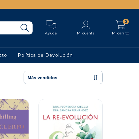
0
Ayuda
Mi cuenta
Mi carrito
cto
Política de Devolución