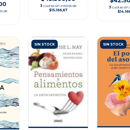
$42.5
00
3
cuotas sin interés de
3
cuotas sin 
$15.166,67
és de
$14.16
SIN STOCK
SIN STOCK