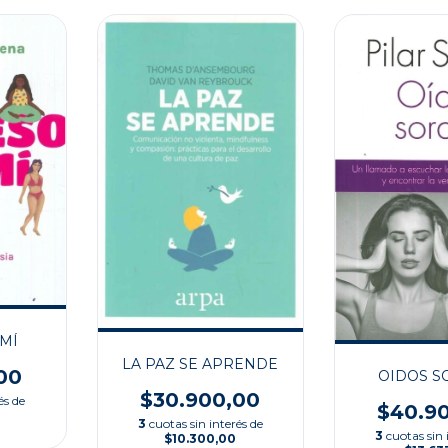
MÍ
LA PAZ SE APRENDE
00
OIDOS S
$30.900,00
és de
$40.9
3
cuotas sin interés de
3
cuotas sin 
$10.300,00