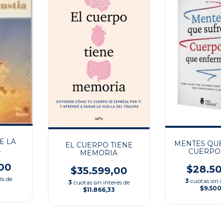
E LA
MENTES QUE
EL CUERPO TIENE
A
CUERPO
MEMORIA
ENFE
00
$28.5
$35.599,00
és de
3
cuotas sin 
3
cuotas sin interés de
$9.50
$11.866,33