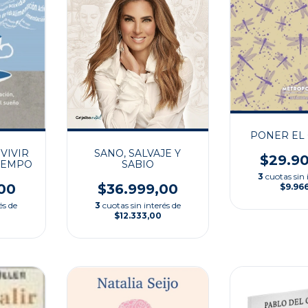
PONER EL
SANO, SALVAJE Y
VIVIR
$29.9
SABIO
TIEMPO
3
cuotas sin 
$36.999,00
00
$9.96
3
cuotas sin interés de
és de
$12.333,00