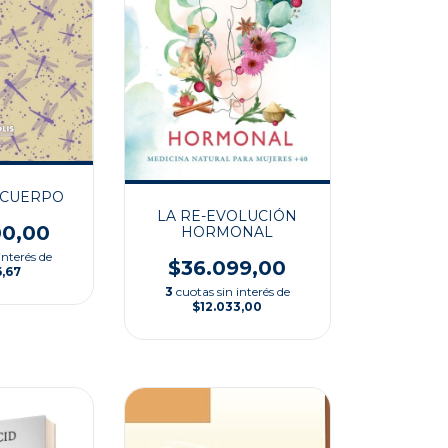
 CUERPO
LA RE-EVOLUCIÓN
00,00
HORMONAL
interés de
$36.099,00
6,67
3
cuotas sin interés de
$12.033,00