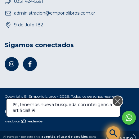
0351 424-5591
administracion@emporiolibros.com.ar
9 de Julio 182
Sigamos conectados
Copyright El Emporio Libros - 2026. Todos los derechos reservados.
🚨 ¡Tenemos nueva búsqueda con inteligencia
Defensa de las y los consumidores. Para reclamos
ingresá acá.
/
artificial! 🚨
Botón de arrepentimiento
Al navegar por este sitio
aceptás el uso de cookies
para
ENTENDIDO