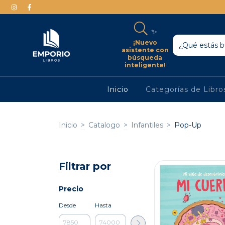
✨
¡Nuevo
asistente con
búsqueda
inteligente!
Inicio
Categorías de Libr
Inicio
>
Catalogo
>
Infantiles
>
Pop-Up
Filtrar por
Precio
Desde
Hasta