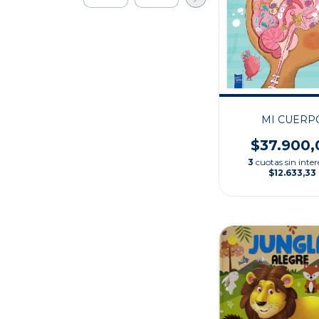
MI CUERP
$37.900,
3
cuotas sin inter
$12.633,33