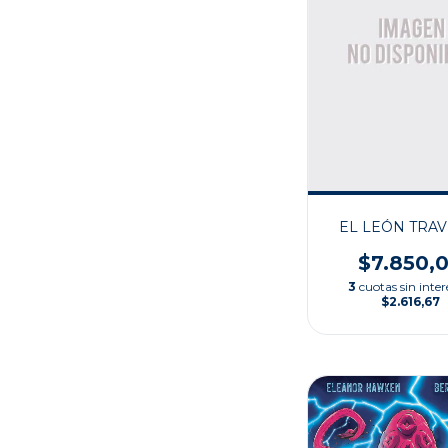
EL LEÓN TRAV
$7.850,
3
cuotas sin inter
$2.616,67