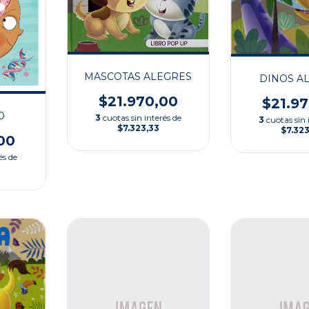
MASCOTAS ALEGRES
DINOS A
$21.970,00
$21.9
O
3
cuotas sin interés de
3
cuotas sin 
$7.323,33
$7.323
00
és de