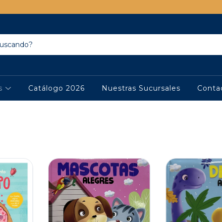
os
Catálogo 2026
Nuestras Sucursales
Conta