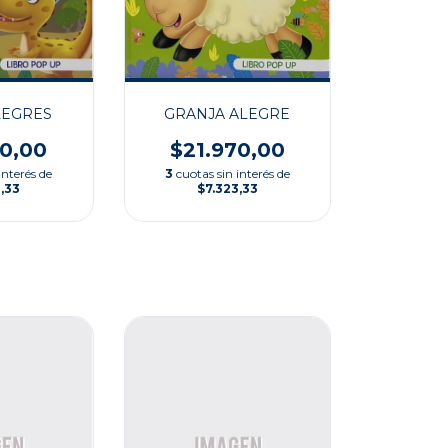
LEGRES
GRANJA ALEGRE
70,00
$21.970,00
interés de
3
cuotas sin interés de
,33
$7.323,33