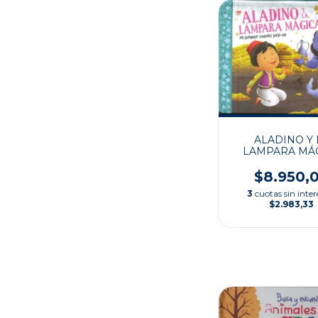
ALADINO Y 
LAMPARA MÁ
$8.950,
3
cuotas sin inter
$2.983,33