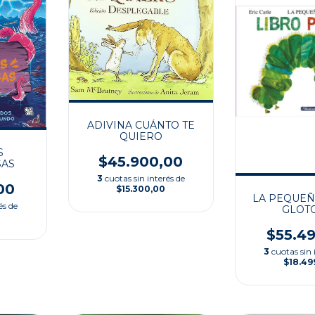
ADIVINA CUÁNTO TE
QUIERO
S
$45.900,00
AS
3
cuotas sin interés de
00
$15.300,00
LA PEQUEÑ
és de
GLOT
$55.4
3
cuotas sin 
$18.49