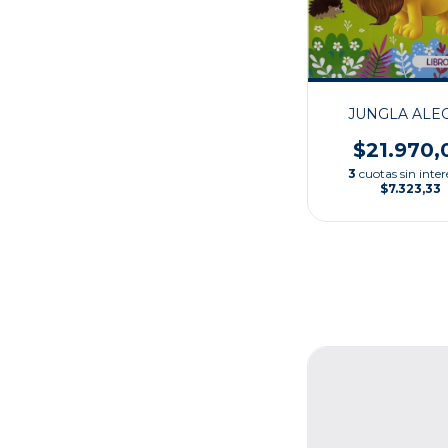
JUNGLA ALE
$21.970,
3
cuotas sin inter
$7.323,33