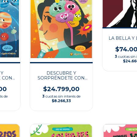
LA BELLA Y 
$74.0
3
cuotas sin 
$24.66
 Y
DESCUBRE Y
 CON
SORPRÉNDETE CON
OLAR
EL CUERPO HUMANO
00
$24.799,00
és de
3
cuotas sin interés de
$8.266,33