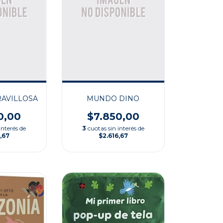
AVILLOSA
MUNDO DINO
0,00
$7.850,00
interés de
3
cuotas sin interés de
,67
$2.616,67